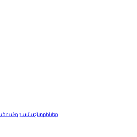
ծում/դրամաշնորհներ