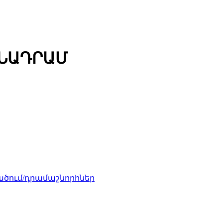
ՄՆԱԴՐԱՄ
ծում/դրամաշնորհներ