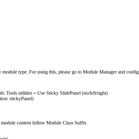
ny module type. For using this, please go to Module Manager and config
Tools utilities » Use Sticky SlidePanel (no/left/right)
on: stickyPanel)
, module content follow Module Class Suffix
hpin'