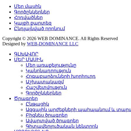
Մեր մասին
Գործընկերներ
Հոդվածներ
Կայքի քարտեզ
Ընդլայնված որոնում
Copyright © 2026 WEB DOMINANCE. All Rights Reserved
Designed by
WEB-DOMINANCE LLC
ԳԼԽԱՎՈՐ
ՄԵՐ ՄԱՍԻՆ
Մեր առաքելությունը
Կանոնադրություն
Հոգաբարձուների խորհուրդ
Աշխատակազմ
Հաշվետվություն
Գործընկերներ
Ծրագրեր
Ընթացիկ
Ազգային արժեքների պահպանում և տարա
Բիզնես ծրագրեր
Ավարտված ծրագրեր
Գիտավերլուծական կենտրոն