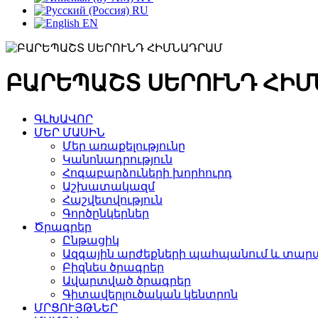
RU
EN
ԲԱՐԵՊԱՇՏ ՍԵՐՈՒՆԴ ՀԻ
ԳԼԽԱՎՈՐ
ՄԵՐ ՄԱՍԻՆ
Մեր առաքելությունը
Կանոնադրություն
Հոգաբարձուների խորհուրդ
Աշխատակազմ
Հաշվետվություն
Գործընկերներ
Ծրագրեր
Ընթացիկ
Ազգային արժեքների պահպանում և տարա
Բիզնես ծրագրեր
Ավարտված ծրագրեր
Գիտավերլուծական կենտրոն
ՄՐՑՈՒՅԹՆԵՐ