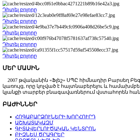
Դիտել բոլորը
Դիտել բոլորը
Դիտել բոլորը
Դիտել բոլորը
Դիտել բոլորը
ՄԵՐ ՄԱՍԻՆ
2007 թվականին «Ֆլեշ» ՍՊԸ հիմնադիր Բարսեղ Բե
կառույց, որը կոչված է հայտնաբերելու և համախ
կյանքի տարբեր բնագավառներում վստահորեն հանդ
ԲԱԺԻՆՆԵՐ
ՀՈԳԱԲԱՐՁՈՒՆԵՐԻ ԽՈՐՀՈՒՐԴ
ԱՇԽԱՏԱԿԱԶՄ
ԳԻՏԱՎԵՐԼՈՒԾԱԿԱՆ ԿԵՆՏՐՈՆ
ԲԻԶՆԵՍ ԾՐԱԳՐԵՐ