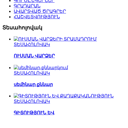
ԳՈՐԾԸՆԿԵՐՆԵՐ
ԳՐԱԴԱՐԱՆ
ԱՎԱՐՏՎԱԾ ԾՐԱԳՐԵՐ
ՀԱՇՎԵՏՎՈՒԹՅՈՒՆ
Տեսահոլովակ
ՏԵՍԱՀՈԼՈՎԱԿ
ՈՒՍՄԱՆ ՎԱՐՁԵՐ
ՏԵՍԱՀՈԼՈՎԱԿ
սեմինար-քննար
ՏԵՍԱՀՈԼՈՎԱԿ
ԳԻՏՈՒԹՅՈՒՆ ԵՎ