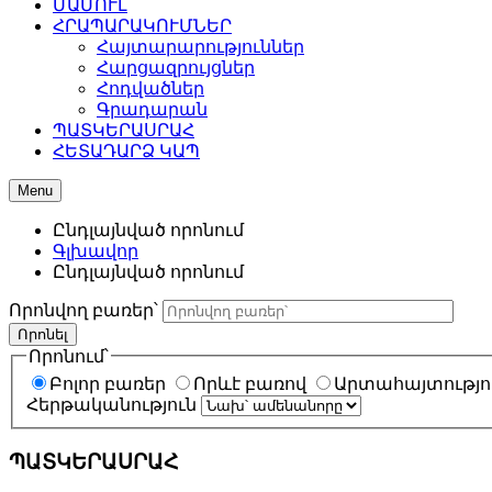
ՄԱՄՈՒԼ
ՀՐԱՊԱՐԱԿՈՒՄՆԵՐ
Հայտարարություններ
Հարցազրույցներ
Հոդվածներ
Գրադարան
ՊԱՏԿԵՐԱՍՐԱՀ
ՀԵՏԱԴԱՐՁ ԿԱՊ
Menu
Ընդլայնված որոնում
Գլխավոր
Ընդլայնված որոնում
Որոնվող բառեր՝
Որոնել
Որոնում՝
Բոլոր բառեր
Որևէ բառով
Արտահայտությու
Հերթականություն
ՊԱՏԿԵՐԱՍՐԱՀ