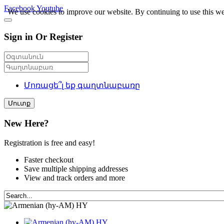
Facebook
Youtube
We use cookies to improve our website. By continuing to use this we
Sign in Or Register
Մոռացե՞լ եք գաղտնաբառը
Մուտք
New Here?
Registration is free and easy!
Faster checkout
Save multiple shipping addresses
View and track orders and more
HY
HY