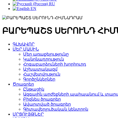
RU
EN
ԲԱՐԵՊԱՇՏ ՍԵՐՈՒՆԴ ՀԻ
ԳԼԽԱՎՈՐ
ՄԵՐ ՄԱՍԻՆ
Մեր առաքելությունը
Կանոնադրություն
Հոգաբարձուների խորհուրդ
Աշխատակազմ
Հաշվետվություն
Գործընկերներ
Ծրագրեր
Ընթացիկ
Ազգային արժեքների պահպանում և տարա
Բիզնես ծրագրեր
Ավարտված ծրագրեր
Գիտավերլուծական կենտրոն
ՄՐՑՈՒՅԹՆԵՐ