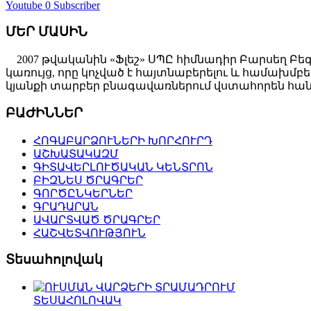
Youtube
0 Subscriber
ՄԵՐ ՄԱՍԻՆ
2007 թվականին «Ֆլեշ» ՍՊԸ հիմնադիր Բարսեղ Բե
կառույց, որը կոչված է հայտնաբերելու և համախ
կյանքի տարբեր բնագավառներում վստահորեն հանդ
ԲԱԺԻՆՆԵՐ
ՀՈԳԱԲԱՐՁՈՒՆԵՐԻ ԽՈՐՀՈՒՐԴ
ԱՇԽԱՏԱԿԱԶՄ
ԳԻՏԱՎԵՐԼՈՒԾԱԿԱՆ ԿԵՆՏՐՈՆ
ԲԻԶՆԵՍ ԾՐԱԳՐԵՐ
ԳՈՐԾԸՆԿԵՐՆԵՐ
ԳՐԱԴԱՐԱՆ
ԱՎԱՐՏՎԱԾ ԾՐԱԳՐԵՐ
ՀԱՇՎԵՏՎՈՒԹՅՈՒՆ
Տեսահոլովակ
ՏԵՍԱՀՈԼՈՎԱԿ