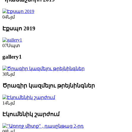
04
Նյմ
Էքսպո 2019
07
Սպտ
gallery1
30
Նյմ
Ծրագիր կազմելու թրեյնինգներ
14
Նյմ
Էկումենիկ շարժում
09
Նյմ