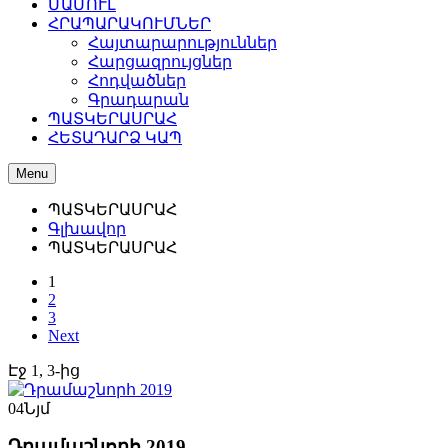
ՄԱՄՈՒԼ
ՀՐԱՊԱՐԱԿՈՒՄՆԵՐ
Հայտարարություններ
Հարցազրույցներ
Հոդվածներ
Գրադարան
ՊԱՏԿԵՐԱՍՐԱՀ
ՀԵՏԱԴԱՐՁ ԿԱՊ
Menu
ՊԱՏԿԵՐԱՍՐԱՀ
Գլխավոր
ՊԱՏԿԵՐԱՍՐԱՀ
1
2
3
Next
Էջ 1, 3-ից
04
Նյմ
Դրամաշնորհ 2019