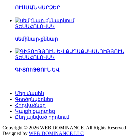
ՈՒՍՄԱՆ ՎԱՐՁԵՐ
ՏԵՍԱՀՈԼՈՎԱԿ
սեմինար-քննար
ՏԵՍԱՀՈԼՈՎԱԿ
ԳԻՏՈՒԹՅՈՒՆ ԵՎ
Մեր մասին
Գործընկերներ
Հոդվածներ
Կայքի քարտեզ
Ընդլայնված որոնում
Copyright © 2026 WEB DOMINANCE. All Rights Reserved
Designed by
WEB-DOMINANCE LLC