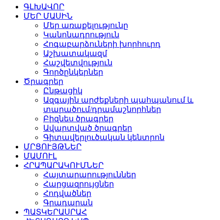
ԳԼԽԱՎՈՐ
ՄԵՐ ՄԱՍԻՆ
Մեր առաքելությունը
Կանոնադրություն
Հոգաբարձուների խորհուրդ
Աշխատակազմ
Հաշվետվություն
Գործընկերներ
Ծրագրեր
Ընթացիկ
Ազգային արժեքների պահպանում և
տարածում/դրամաշնորհներ
Բիզնես ծրագրեր
Ավարտված ծրագրեր
Գիտավերլուծական կենտրոն
ՄՐՑՈՒՅԹՆԵՐ
ՄԱՄՈՒԼ
ՀՐԱՊԱՐԱԿՈՒՄՆԵՐ
Հայտարարություններ
Հարցազրույցներ
Հոդվածներ
Գրադարան
ՊԱՏԿԵՐԱՍՐԱՀ