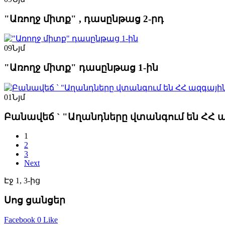
"Առողջ միտք" , դասընթաց 2-րդ
09
Նյմ
"Առողջ միտք" դասընթաց 1-ին
01
Նյմ
Բանավեճ ` "Աղանդները վտանգում են ՀՀ 
1
2
3
Next
Էջ 1, 3-ից
Սոց ցանցեր
Facebook
0 Like