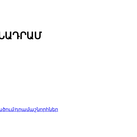
ՄՆԱԴՐԱՄ
ծում/դրամաշնորհներ