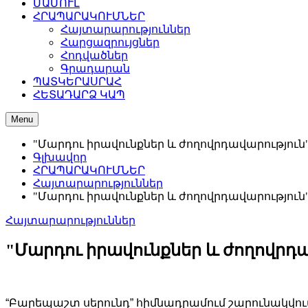
ՄԱՄՈՒԼ
ՀՐԱՊԱՐԱԿՈՒՄՆԵՐ
Հայտարարություններ
Հարցազրույցներ
Հոդվածներ
Գրադարան
ՊԱՏԿԵՐԱՍՐԱՀ
ՀԵՏԱԴԱՐՁ ԿԱՊ
Menu
"Մարդու իրավունքներ և ժողովրդավարությու
Գլխավոր
ՀՐԱՊԱՐԱԿՈՒՄՆԵՐ
Հայտարարություններ
"Մարդու իրավունքներ և ժողովրդավարությու
Հայտարարություններ
"Մարդու իրավունքներ և ժողովրդ
“Բարեպաշտ սերունդ” հիմնադրամում շարունակվում