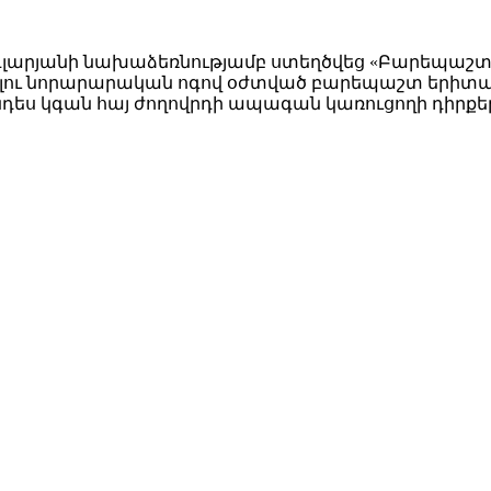
գլարյանի նախաձեռնությամբ ստեղծվեց «Բարեպաշտ 
մբելու նորարարական ոգով օժտված բարեպաշտ երիտա
ես կգան հայ ժողովրդի ապագան կառուցողի դիրքե