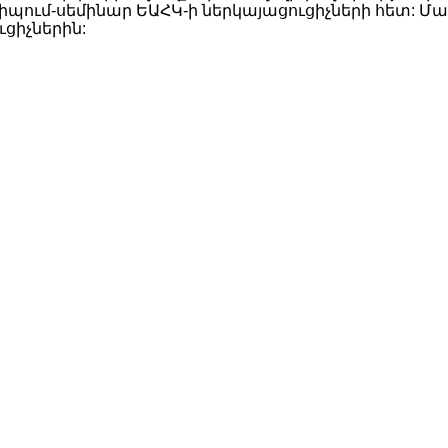
դիպում-սեմինար ԵԱՀԿ-ի ներկայացուցիչների հետ: Մ
ցիչներին: