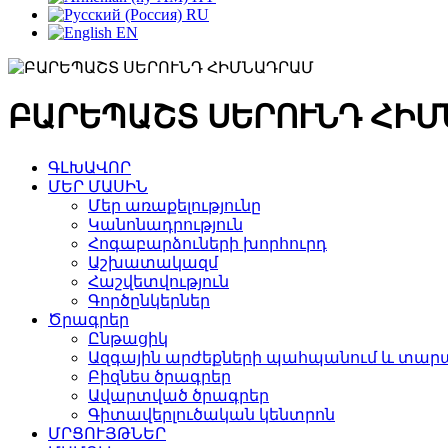
RU
EN
ԲԱՐԵՊԱՇՏ ՍԵՐՈՒՆԴ ՀԻ
ԳԼԽԱՎՈՐ
ՄԵՐ ՄԱՍԻՆ
Մեր առաքելությունը
Կանոնադրություն
Հոգաբարձուների խորհուրդ
Աշխատակազմ
Հաշվետվություն
Գործընկերներ
Ծրագրեր
Ընթացիկ
Ազգային արժեքների պահպանում և տարա
Բիզնես ծրագրեր
Ավարտված ծրագրեր
Գիտավերլուծական կենտրոն
ՄՐՑՈՒՅԹՆԵՐ