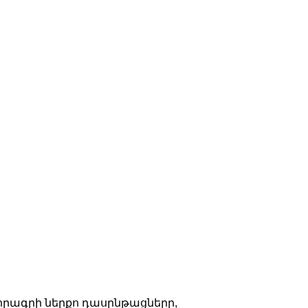
որագրի ներքո դասընթացները,