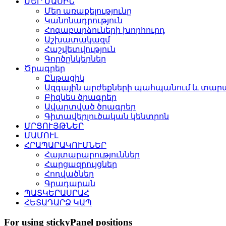
ՄԵՐ ՄԱՍԻՆ
Մեր առաքելությունը
Կանոնադրություն
Հոգաբարձուների խորհուրդ
Աշխատակազմ
Հաշվետվություն
Գործընկերներ
Ծրագրեր
Ընթացիկ
Ազգային արժեքների պահպանում և տարա
Բիզնես ծրագրեր
Ավարտված ծրագրեր
Գիտավերլուծական կենտրոն
ՄՐՑՈՒՅԹՆԵՐ
ՄԱՄՈՒԼ
ՀՐԱՊԱՐԱԿՈՒՄՆԵՐ
Հայտարարություններ
Հարցազրույցներ
Հոդվածներ
Գրադարան
ՊԱՏԿԵՐԱՍՐԱՀ
ՀԵՏԱԴԱՐՁ ԿԱՊ
For using stickyPanel positions