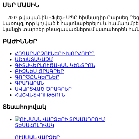
ՄԵՐ ՄԱՍԻՆ
2007 թվականին «Ֆլեշ» ՍՊԸ հիմնադիր Բարսեղ Բե
կառույց, որը կոչված է հայտնաբերելու և համախ
կյանքի տարբեր բնագավառներում վստահորեն հանդ
ԲԱԺԻՆՆԵՐ
ՀՈԳԱԲԱՐՁՈՒՆԵՐԻ ԽՈՐՀՈՒՐԴ
ԱՇԽԱՏԱԿԱԶՄ
ԳԻՏԱՎԵՐԼՈՒԾԱԿԱՆ ԿԵՆՏՐՈՆ
ԲԻԶՆԵՍ ԾՐԱԳՐԵՐ
ԳՈՐԾԸՆԿԵՐՆԵՐ
ԳՐԱԴԱՐԱՆ
ԱՎԱՐՏՎԱԾ ԾՐԱԳՐԵՐ
ՀԱՇՎԵՏՎՈՒԹՅՈՒՆ
Տեսահոլովակ
ՏԵՍԱՀՈԼՈՎԱԿ
ՈՒՍՄԱՆ ՎԱՐՁԵՐ