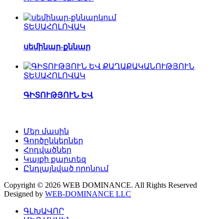
ՏԵՍԱՀՈԼՈՎԱԿ
սեմինար-քննար
ՏԵՍԱՀՈԼՈՎԱԿ
ԳԻՏՈՒԹՅՈՒՆ ԵՎ
Մեր մասին
Գործընկերներ
Հոդվածներ
Կայքի քարտեզ
Ընդլայնված որոնում
Copyright © 2026 WEB DOMINANCE. All Rights Reserved
Designed by
WEB-DOMINANCE LLC
ԳԼԽԱՎՈՐ