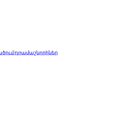
ծում/դրամաշնորհներ