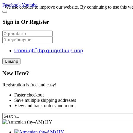
Facebook
Youtube
We use cookies to improve our website. By continuing to use this we
Sign in Or Register
Մոռացե՞լ եք գաղտնաբառը
Մուտք
New Here?
Registration is free and easy!
Faster checkout
Save multiple shipping addresses
View and track orders and more
HY
HY