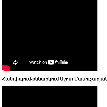
Հանդիպում-քննարկում Աշոտ Մանուչարյա