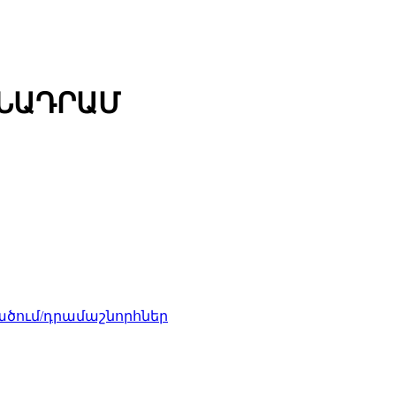
ՄՆԱԴՐԱՄ
ծում/դրամաշնորհներ