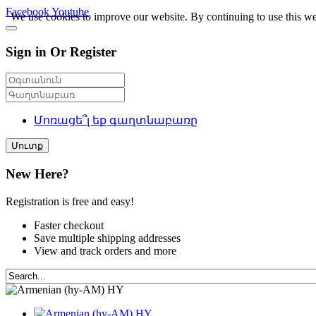
Facebook
Youtube
We use cookies to improve our website. By continuing to use this we
Sign in Or Register
Մոռացե՞լ եք գաղտնաբառը
Մուտք
New Here?
Registration is free and easy!
Faster checkout
Save multiple shipping addresses
View and track orders and more
HY
HY