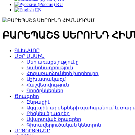
RU
EN
ԲԱՐԵՊԱՇՏ ՍԵՐՈՒՆԴ ՀԻ
ԳԼԽԱՎՈՐ
ՄԵՐ ՄԱՍԻՆ
Մեր առաքելությունը
Կանոնադրություն
Հոգաբարձուների խորհուրդ
Աշխատակազմ
Հաշվետվություն
Գործընկերներ
Ծրագրեր
Ընթացիկ
Ազգային արժեքների պահպանում և տարա
Բիզնես ծրագրեր
Ավարտված ծրագրեր
Գիտավերլուծական կենտրոն
ՄՐՑՈՒՅԹՆԵՐ