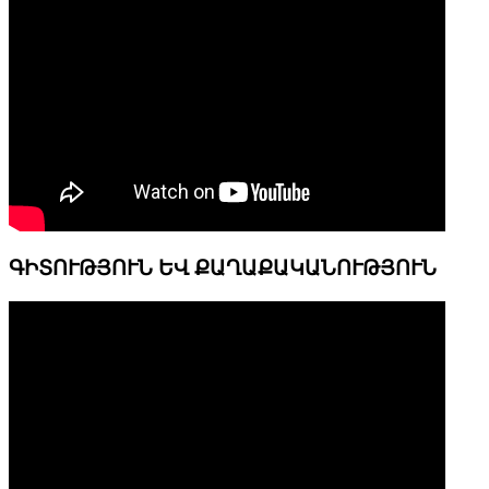
ԳԻՏՈՒԹՅՈՒՆ ԵՎ ՔԱՂԱՔԱԿԱՆՈՒԹՅՈՒՆ