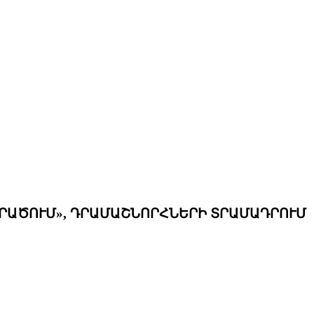
ՐԱԾՈՒՄ», ԴՐԱՄԱՇՆՈՐՀՆԵՐԻ ՏՐԱՄԱԴՐՈՒՄ