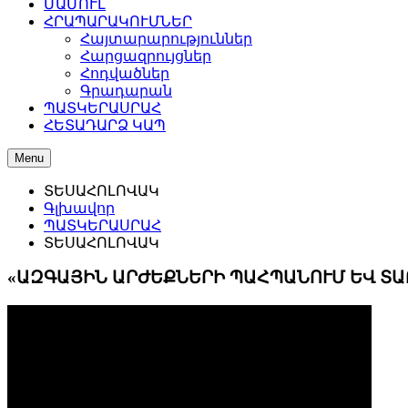
ՄԱՄՈՒԼ
ՀՐԱՊԱՐԱԿՈՒՄՆԵՐ
Հայտարարություններ
Հարցազրույցներ
Հոդվածներ
Գրադարան
ՊԱՏԿԵՐԱՍՐԱՀ
ՀԵՏԱԴԱՐՁ ԿԱՊ
Menu
ՏԵՍԱՀՈԼՈՎԱԿ
Գլխավոր
ՊԱՏԿԵՐԱՍՐԱՀ
ՏԵՍԱՀՈԼՈՎԱԿ
«ԱԶԳԱՅԻՆ ԱՐԺԵՔՆԵՐԻ ՊԱՀՊԱՆՈՒՄ ԵՎ ՏԱ