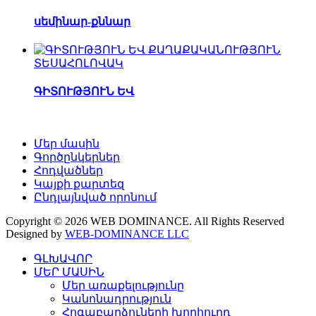
սեմինար-քննար
ՏԵՍԱՀՈԼՈՎԱԿ
ԳԻՏՈՒԹՅՈՒՆ ԵՎ
Մեր մասին
Գործընկերներ
Հոդվածներ
Կայքի քարտեզ
Ընդլայնված որոնում
Copyright © 2026 WEB DOMINANCE. All Rights Reserved
Designed by
WEB-DOMINANCE LLC
ԳԼԽԱՎՈՐ
ՄԵՐ ՄԱՍԻՆ
Մեր առաքելությունը
Կանոնադրություն
Հոգաբարձուների խորհուրդ