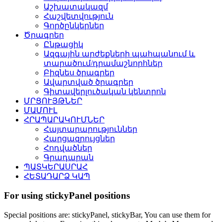
Աշխատակազմ
Հաշվետվություն
Գործընկերներ
Ծրագրեր
Ընթացիկ
Ազգային արժեքների պահպանում և
տարածում/դրամաշնորհներ
Բիզնես ծրագրեր
Ավարտված ծրագրեր
Գիտավերլուծական կենտրոն
ՄՐՑՈՒՅԹՆԵՐ
ՄԱՄՈՒԼ
ՀՐԱՊԱՐԱԿՈՒՄՆԵՐ
Հայտարարություններ
Հարցազրույցներ
Հոդվածներ
Գրադարան
ՊԱՏԿԵՐԱՍՐԱՀ
ՀԵՏԱԴԱՐՁ ԿԱՊ
For using stickyPanel positions
Special positions are: stickyPanel, stickyBar, You can use them for