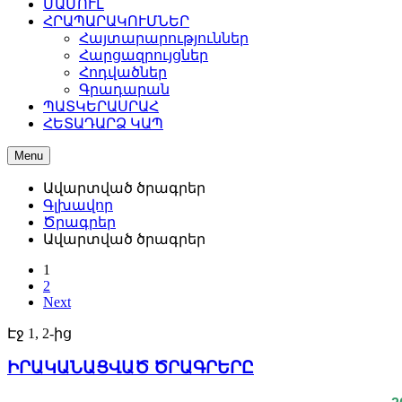
ՄԱՄՈՒԼ
ՀՐԱՊԱՐԱԿՈՒՄՆԵՐ
Հայտարարություններ
Հարցազրույցներ
Հոդվածներ
Գրադարան
ՊԱՏԿԵՐԱՍՐԱՀ
ՀԵՏԱԴԱՐՁ ԿԱՊ
Menu
Ավարտված ծրագրեր
Գլխավոր
Ծրագրեր
Ավարտված ծրագրեր
1
2
Next
Էջ 1, 2-ից
ԻՐԱԿԱՆԱՑՎԱԾ ԾՐԱԳՐԵՐԸ