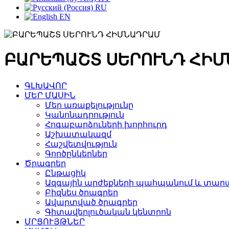
RU
EN
ԲԱՐԵՊԱՇՏ ՍԵՐՈՒՆԴ ՀԻ
ԳԼԽԱՎՈՐ
ՄԵՐ ՄԱՍԻՆ
Մեր առաքելությունը
Կանոնադրություն
Հոգաբարձուների խորհուրդ
Աշխատակազմ
Հաշվետվություն
Գործընկերներ
Ծրագրեր
Ընթացիկ
Ազգային արժեքների պահպանում և տարա
Բիզնես ծրագրեր
Ավարտված ծրագրեր
Գիտավերլուծական կենտրոն
ՄՐՑՈՒՅԹՆԵՐ