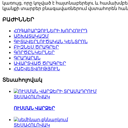
կառույց, որը կոչված է հայտնաբերելու և համախ
կյանքի տարբեր բնագավառներում վստահորեն հանդ
ԲԱԺԻՆՆԵՐ
ՀՈԳԱԲԱՐՁՈՒՆԵՐԻ ԽՈՐՀՈՒՐԴ
ԱՇԽԱՏԱԿԱԶՄ
ԳԻՏԱՎԵՐԼՈՒԾԱԿԱՆ ԿԵՆՏՐՈՆ
ԲԻԶՆԵՍ ԾՐԱԳՐԵՐ
ԳՈՐԾԸՆԿԵՐՆԵՐ
ԳՐԱԴԱՐԱՆ
ԱՎԱՐՏՎԱԾ ԾՐԱԳՐԵՐ
ՀԱՇՎԵՏՎՈՒԹՅՈՒՆ
Տեսահոլովակ
ՏԵՍԱՀՈԼՈՎԱԿ
ՈՒՍՄԱՆ ՎԱՐՁԵՐ
ՏԵՍԱՀՈԼՈՎԱԿ