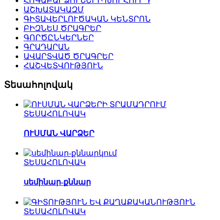
ՀՈԳԱԲԱՐՁՈՒՆԵՐԻ ԽՈՐՀՈՒՐԴ
ԱՇԽԱՏԱԿԱԶՄ
ԳԻՏԱՎԵՐԼՈՒԾԱԿԱՆ ԿԵՆՏՐՈՆ
ԲԻԶՆԵՍ ԾՐԱԳՐԵՐ
ԳՈՐԾԸՆԿԵՐՆԵՐ
ԳՐԱԴԱՐԱՆ
ԱՎԱՐՏՎԱԾ ԾՐԱԳՐԵՐ
ՀԱՇՎԵՏՎՈՒԹՅՈՒՆ
Տեսահոլովակ
ՏԵՍԱՀՈԼՈՎԱԿ
ՈՒՍՄԱՆ ՎԱՐՁԵՐ
ՏԵՍԱՀՈԼՈՎԱԿ
սեմինար-քննար
ՏԵՍԱՀՈԼՈՎԱԿ