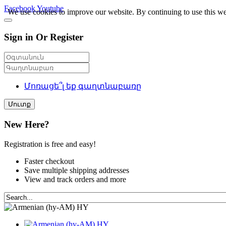
Facebook
Youtube
We use cookies to improve our website. By continuing to use this we
Sign in Or Register
Մոռացե՞լ եք գաղտնաբառը
Մուտք
New Here?
Registration is free and easy!
Faster checkout
Save multiple shipping addresses
View and track orders and more
HY
HY