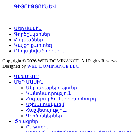
ԳԻՏՈՒԹՅՈՒՆ ԵՎ
Մեր մասին
Գործընկերներ
Հոդվածներ
Կայքի քարտեզ
Ընդլայնված որոնում
Copyright © 2026 WEB DOMINANCE. All Rights Reserved
Designed by
WEB-DOMINANCE LLC
ԳԼԽԱՎՈՐ
ՄԵՐ ՄԱՍԻՆ
Մեր առաքելությունը
Կանոնադրություն
Հոգաբարձուների խորհուրդ
Աշխատակազմ
Հաշվետվություն
Գործընկերներ
Ծրագրեր
Ընթացիկ