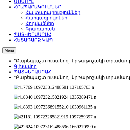
ՄԱՄՈՒԼ
ՀՐԱՊԱՐԱԿՈՒՄՆԵՐ
Հայտարարություններ
Հարցազրույցներ
Հոդվածներ
Գրադարան
ՊԱՏԿԵՐԱՍՐԱՀ
ՀԵՏԱԴԱՐՁ ԿԱՊ
Menu
"Բարեպաշտ ուսանող" կրթաթոշակի տրամադր
Գլխավոր
ՊԱՏԿԵՐԱՍՐԱՀ
"Բարեպաշտ ուսանող" կրթաթոշակի տրամադր