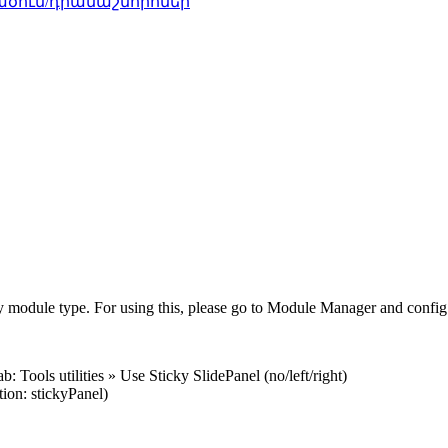
ծում/դրամաշնորհներ
ny module type. For using this, please go to Module Manager and config
Tools utilities » Use Sticky SlidePanel (no/left/right)
on: stickyPanel)