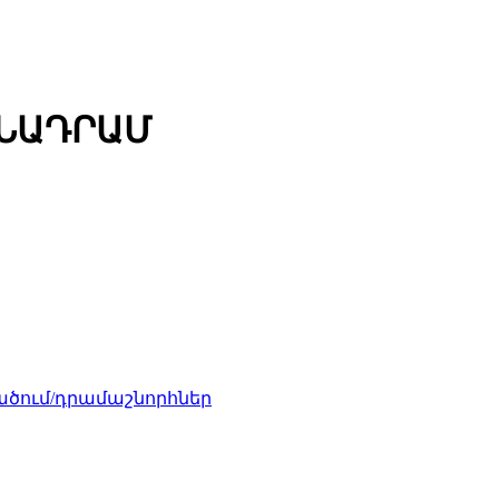
ՄՆԱԴՐԱՄ
ծում/դրամաշնորհներ