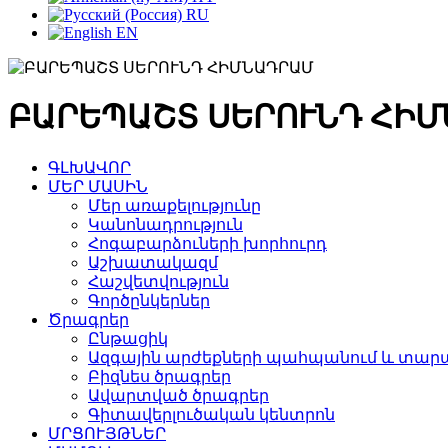
RU
EN
ԲԱՐԵՊԱՇՏ ՍԵՐՈՒՆԴ ՀԻ
ԳԼԽԱՎՈՐ
ՄԵՐ ՄԱՍԻՆ
Մեր առաքելությունը
Կանոնադրություն
Հոգաբարձուների խորհուրդ
Աշխատակազմ
Հաշվետվություն
Գործընկերներ
Ծրագրեր
Ընթացիկ
Ազգային արժեքների պահպանում և տարա
Բիզնես ծրագրեր
Ավարտված ծրագրեր
Գիտավերլուծական կենտրոն
ՄՐՑՈՒՅԹՆԵՐ