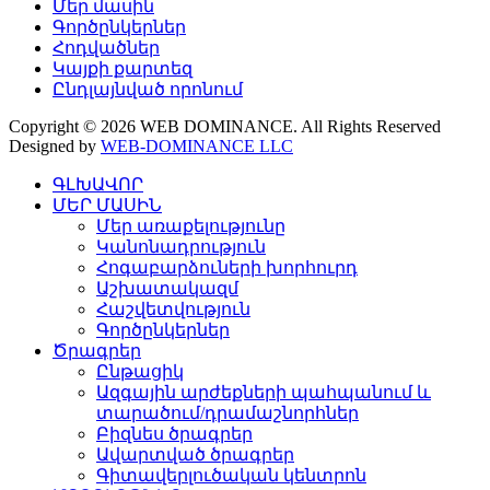
Մեր մասին
Գործընկերներ
Հոդվածներ
Կայքի քարտեզ
Ընդլայնված որոնում
Copyright © 2026 WEB DOMINANCE. All Rights Reserved
Designed by
WEB-DOMINANCE LLC
ԳԼԽԱՎՈՐ
ՄԵՐ ՄԱՍԻՆ
Մեր առաքելությունը
Կանոնադրություն
Հոգաբարձուների խորհուրդ
Աշխատակազմ
Հաշվետվություն
Գործընկերներ
Ծրագրեր
Ընթացիկ
Ազգային արժեքների պահպանում և
տարածում/դրամաշնորհներ
Բիզնես ծրագրեր
Ավարտված ծրագրեր
Գիտավերլուծական կենտրոն