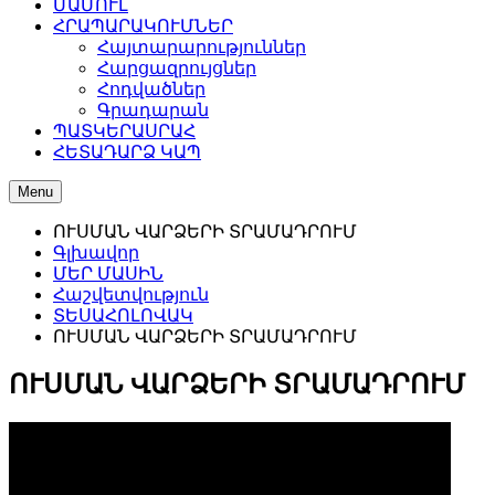
ՄԱՄՈՒԼ
ՀՐԱՊԱՐԱԿՈՒՄՆԵՐ
Հայտարարություններ
Հարցազրույցներ
Հոդվածներ
Գրադարան
ՊԱՏԿԵՐԱՍՐԱՀ
ՀԵՏԱԴԱՐՁ ԿԱՊ
Menu
ՈՒՍՄԱՆ ՎԱՐՁԵՐԻ ՏՐԱՄԱԴՐՈՒՄ
Գլխավոր
ՄԵՐ ՄԱՍԻՆ
Հաշվետվություն
ՏԵՍԱՀՈԼՈՎԱԿ
ՈՒՍՄԱՆ ՎԱՐՁԵՐԻ ՏՐԱՄԱԴՐՈՒՄ
ՈՒՍՄԱՆ ՎԱՐՁԵՐԻ ՏՐԱՄԱԴՐՈՒՄ