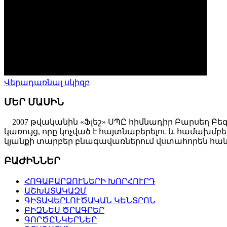
Վերադառնալ սկիզբ
ՄԵՐ ՄԱՍԻՆ
2007 թվականին «Ֆլեշ» ՍՊԸ հիմնադիր Բարսեղ Բե
կառույց, որը կոչված է հայտնաբերելու և համախ
կյանքի տարբեր բնագավառներում վստահորեն հանդ
ԲԱԺԻՆՆԵՐ
ՀՈԳԱԲԱՐՁՈՒՆԵՐԻ ԽՈՐՀՈՒՐԴ
ԱՇԽԱՏԱԿԱԶՄ
ԳԻՏԱՎԵՐԼՈՒԾԱԿԱՆ ԿԵՆՏՐՈՆ
ԲԻԶՆԵՍ ԾՐԱԳՐԵՐ
ԳՈՐԾԸՆԿԵՐՆԵՐ