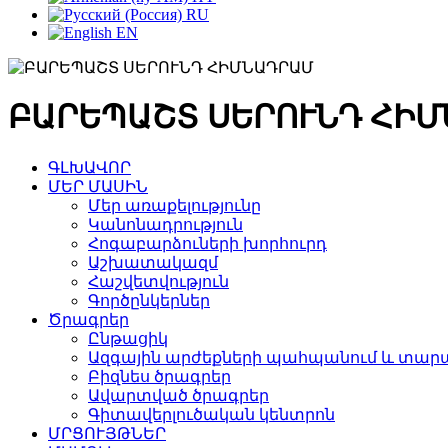
RU
EN
ԲԱՐԵՊԱՇՏ ՍԵՐՈՒՆԴ ՀԻ
ԳԼԽԱՎՈՐ
ՄԵՐ ՄԱՍԻՆ
Մեր առաքելությունը
Կանոնադրություն
Հոգաբարձուների խորհուրդ
Աշխատակազմ
Հաշվետվություն
Գործընկերներ
Ծրագրեր
Ընթացիկ
Ազգային արժեքների պահպանում և տարա
Բիզնես ծրագրեր
Ավարտված ծրագրեր
Գիտավերլուծական կենտրոն
ՄՐՑՈՒՅԹՆԵՐ