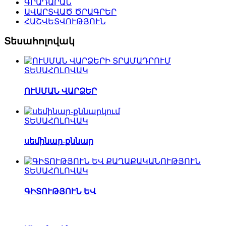
ԳՐԱԴԱՐԱՆ
ԱՎԱՐՏՎԱԾ ԾՐԱԳՐԵՐ
ՀԱՇՎԵՏՎՈՒԹՅՈՒՆ
Տեսահոլովակ
ՏԵՍԱՀՈԼՈՎԱԿ
ՈՒՍՄԱՆ ՎԱՐՁԵՐ
ՏԵՍԱՀՈԼՈՎԱԿ
սեմինար-քննար
ՏԵՍԱՀՈԼՈՎԱԿ
ԳԻՏՈՒԹՅՈՒՆ ԵՎ