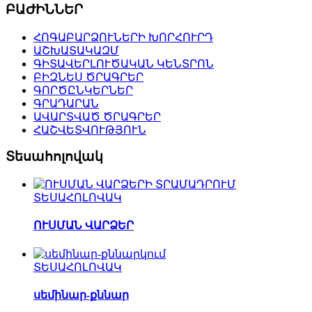
ԲԱԺԻՆՆԵՐ
ՀՈԳԱԲԱՐՁՈՒՆԵՐԻ ԽՈՐՀՈՒՐԴ
ԱՇԽԱՏԱԿԱԶՄ
ԳԻՏԱՎԵՐԼՈՒԾԱԿԱՆ ԿԵՆՏՐՈՆ
ԲԻԶՆԵՍ ԾՐԱԳՐԵՐ
ԳՈՐԾԸՆԿԵՐՆԵՐ
ԳՐԱԴԱՐԱՆ
ԱՎԱՐՏՎԱԾ ԾՐԱԳՐԵՐ
ՀԱՇՎԵՏՎՈՒԹՅՈՒՆ
Տեսահոլովակ
ՏԵՍԱՀՈԼՈՎԱԿ
ՈՒՍՄԱՆ ՎԱՐՁԵՐ
ՏԵՍԱՀՈԼՈՎԱԿ
սեմինար-քննար