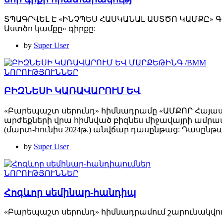
ՏՊԱԳՐՎԵԼ Է «ԻՆՉՊԵՍ ՀԱՍԿԱՆԱԼ ԱՍՏԾՈ ԿԱՄՔԸ» Գ
Աստծո կամքը» գիրքը:
by
Super User
ՆՈՐՈՒԹՅՈՒՆՆԵՐ
ԲԻԶՆԵՍԻ ԿԱՌԱՎԱՐՈՒՄ ԵՎ
«Բարեպաշտ սերունդ» հիմնադրամը «ԱՄՔՈՐ Հայ
արժեքների վրա հիմնված բիզնես միջավայրի ամրա
(մարտ-հունիս 2024թ.) անվճար դասընթաց: Դասըն
by
Super User
ՆՈՐՈՒԹՅՈՒՆՆԵՐ
Հոգևոր սեմինար-հանդիպ
«Բարեպաշտ սերունդ» հիմնադրամում շարունակվու