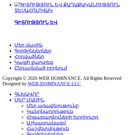
ՏԵՍԱՀՈԼՈՎԱԿ
ԳԻՏՈՒԹՅՈՒՆ ԵՎ
Մեր մասին
Գործընկերներ
Հոդվածներ
Կայքի քարտեզ
Ընդլայնված որոնում
Copyright © 2026 WEB DOMINANCE. All Rights Reserved
Designed by
WEB-DOMINANCE LLC
ԳԼԽԱՎՈՐ
ՄԵՐ ՄԱՍԻՆ
Մեր առաքելությունը
Կանոնադրություն
Հոգաբարձուների խորհուրդ
Աշխատակազմ
Հաշվետվություն
Գործընկերներ