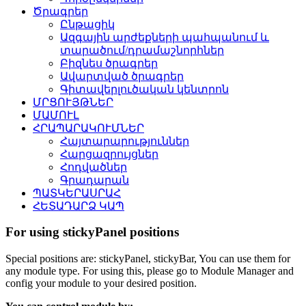
Ծրագրեր
Ընթացիկ
Ազգային արժեքների պահպանում և
տարածում/դրամաշնորհներ
Բիզնես ծրագրեր
Ավարտված ծրագրեր
Գիտավերլուծական կենտրոն
ՄՐՑՈՒՅԹՆԵՐ
ՄԱՄՈՒԼ
ՀՐԱՊԱՐԱԿՈՒՄՆԵՐ
Հայտարարություններ
Հարցազրույցներ
Հոդվածներ
Գրադարան
ՊԱՏԿԵՐԱՍՐԱՀ
ՀԵՏԱԴԱՐՁ ԿԱՊ
For using stickyPanel positions
Special positions are: stickyPanel, stickyBar, You can use them for
any module type. For using this, please go to Module Manager and
config your module to your desired position.