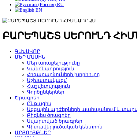
RU
EN
ԲԱՐԵՊԱՇՏ ՍԵՐՈՒՆԴ ՀԻ
ԳԼԽԱՎՈՐ
ՄԵՐ ՄԱՍԻՆ
Մեր առաքելությունը
Կանոնադրություն
Հոգաբարձուների խորհուրդ
Աշխատակազմ
Հաշվետվություն
Գործընկերներ
Ծրագրեր
Ընթացիկ
Ազգային արժեքների պահպանում և տարա
Բիզնես ծրագրեր
Ավարտված ծրագրեր
Գիտավերլուծական կենտրոն
ՄՐՑՈՒՅԹՆԵՐ