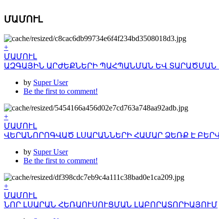
ՄԱՄՈՒԼ
+
ՄԱՄՈՒԼ
ԱԶԳԱՅԻՆ ԱՐԺԵՔՆԵՐԻ ՊԱՀՊԱՆՄԱՆ ԵՎ ՏԱՐԱԾՄԱՆ 
by
Super User
Be the first to comment!
+
ՄԱՄՈՒԼ
ՎԵՐԱՆՈՐՈԳՎԱԾ ԼՍԱՐԱՆՆԵՐԻ ՀԱՄԱՐ ՁԵՌՔ Է ԲԵՐ
by
Super User
Be the first to comment!
+
ՄԱՄՈՒԼ
ՆՈՐ ԼՍԱՐԱՆ ՀԵՌԱՈՒՍՈՒՑՄԱՆ ԼԱԲՈՐԱՏՈՐԻԱՅՈՒՄ