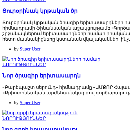
Յուրօրինակ կրթական ծր
Յուրօրինակ կրթական ծրագիր երիտասարդների հ
հիմնադրամի ֆինանսական աջակցությամբ «Գործարա
շրջանակներում երիտասարդների համար իրականաց
հետո մասնակիցները կստանան վկայականներ, ինչպե
by
Super User
ՆՈՐՈՒԹՅՈՒՆՆԵՐ
Նոր ծրագիր երիտասարդն
«Բարեպաշտ սերունդ» հիմնադրամը «ԱՄՔՈՐ Հայա
«Քրիստոնեական արժեհամակարգով գործարարութ
by
Super User
ՆՈՐՈՒԹՅՈՒՆՆԵՐ
նոր գրքի հրատարակությ