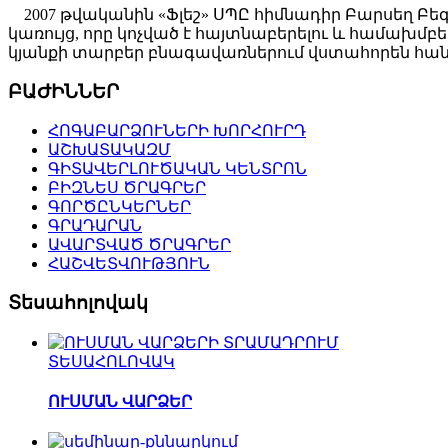
2007 թվականին «Ֆլեշ» ՍՊԸ հիմնադիր Բարսեղ Բե
կառույց, որը կոչված է հայտնաբերելու և համախ
կյանքի տարբեր բնագավառներում վստահորեն հանդ
ԲԱԺԻՆՆԵՐ
ՀՈԳԱԲԱՐՁՈՒՆԵՐԻ ԽՈՐՀՈՒՐԴ
ԱՇԽԱՏԱԿԱԶՄ
ԳԻՏԱՎԵՐԼՈՒԾԱԿԱՆ ԿԵՆՏՐՈՆ
ԲԻԶՆԵՍ ԾՐԱԳՐԵՐ
ԳՈՐԾԸՆԿԵՐՆԵՐ
ԳՐԱԴԱՐԱՆ
ԱՎԱՐՏՎԱԾ ԾՐԱԳՐԵՐ
ՀԱՇՎԵՏՎՈՒԹՅՈՒՆ
Տեսահոլովակ
ՏԵՍԱՀՈԼՈՎԱԿ
ՈՒՍՄԱՆ ՎԱՐՁԵՐ