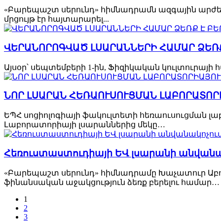
«Բարեպաշտ սերունդ» հիմնադրամն ազգային արժ
մրցույթ էր հայտարարել...
ՎԵՐԱՆՈՐՈԳՎԱԾ ԼՍԱՐԱՆՆԵՐԻ ՀԱՄԱՐ ՁԵՌ
Այսօր՝ սեպտեմբերի 1-ին, Ֆիզիկական կուլտուրա
ՆՈՐ ԼՍԱՐԱՆ ՀԵՌԱՈՒՍՈՒՑՄԱՆ ԼԱԲՈՐԱՏՈՐ
ԵՊՀ սոցիոլոգիայի ֆակուլտետի հեռաուսուցման լա
Լաբորատորիայի լսարաններից մեկը…
Հեռուստաստուդիայի ԵՎ լսարանի անվանա
«Բարեպաշտ սերունդ» հիմնադրամը Խաչատուր Ա
ֆինանսական աջակցություն ձեռք բերելու համար…
1
2
3