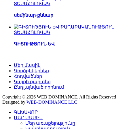
ՏԵՍԱՀՈԼՈՎԱԿ
սեմինար-քննար
ՏԵՍԱՀՈԼՈՎԱԿ
ԳԻՏՈՒԹՅՈՒՆ ԵՎ
Մեր մասին
Գործընկերներ
Հոդվածներ
Կայքի քարտեզ
Ընդլայնված որոնում
Copyright © 2026 WEB DOMINANCE. All Rights Reserved
Designed by
WEB-DOMINANCE LLC
ԳԼԽԱՎՈՐ
ՄԵՐ ՄԱՍԻՆ
Մեր առաքելությունը
Կանոնադրություն