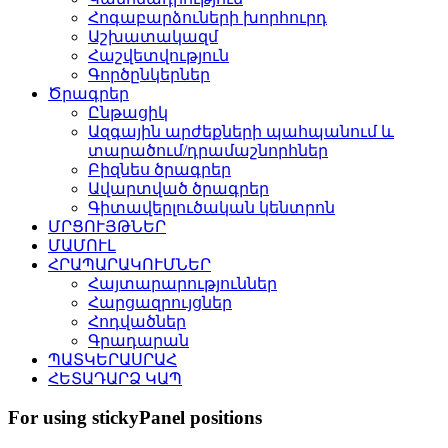
Հոգաբարձուների խորհուրդ
Աշխատակազմ
Հաշվետվություն
Գործընկերներ
Ծրագրեր
Ընթացիկ
Ազգային արժեքների պահպանում և
տարածում/դրամաշնորհներ
Բիզնես ծրագրեր
Ավարտված ծրագրեր
Գիտավերլուծական կենտրոն
ՄՐՑՈՒՅԹՆԵՐ
ՄԱՄՈՒԼ
ՀՐԱՊԱՐԱԿՈՒՄՆԵՐ
Հայտարարություններ
Հարցազրույցներ
Հոդվածներ
Գրադարան
ՊԱՏԿԵՐԱՍՐԱՀ
ՀԵՏԱԴԱՐՁ ԿԱՊ
For using stickyPanel positions