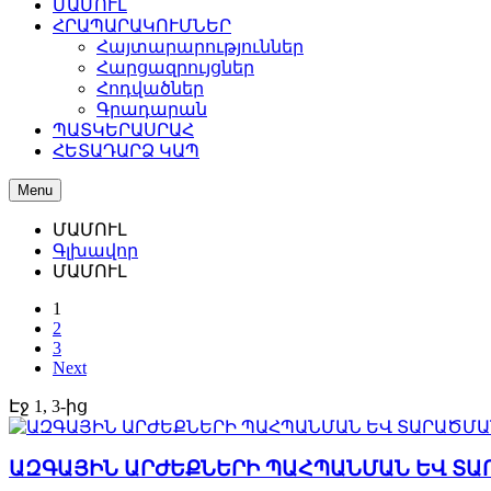
ՄԱՄՈՒԼ
ՀՐԱՊԱՐԱԿՈՒՄՆԵՐ
Հայտարարություններ
Հարցազրույցներ
Հոդվածներ
Գրադարան
ՊԱՏԿԵՐԱՍՐԱՀ
ՀԵՏԱԴԱՐՁ ԿԱՊ
Menu
ՄԱՄՈՒԼ
Գլխավոր
ՄԱՄՈՒԼ
1
2
3
Next
Էջ 1, 3-ից
ԱԶԳԱՅԻՆ ԱՐԺԵՔՆԵՐԻ ՊԱՀՊԱՆՄԱՆ ԵՎ ՏԱ