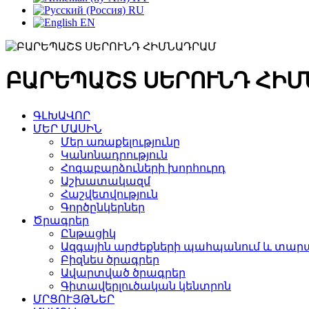
RU
EN
ԲԱՐԵՊԱՇՏ ՍԵՐՈՒՆԴ ՀԻ
ԳԼԽԱՎՈՐ
ՄԵՐ ՄԱՍԻՆ
Մեր առաքելությունը
Կանոնադրություն
Հոգաբարձուների խորհուրդ
Աշխատակազմ
Հաշվետվություն
Գործընկերներ
Ծրագրեր
Ընթացիկ
Ազգային արժեքների պահպանում և տարա
Բիզնես ծրագրեր
Ավարտված ծրագրեր
Գիտավերլուծական կենտրոն
ՄՐՑՈՒՅԹՆԵՐ