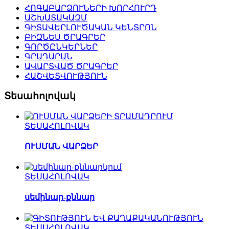
ՀՈԳԱԲԱՐՁՈՒՆԵՐԻ ԽՈՐՀՈՒՐԴ
ԱՇԽԱՏԱԿԱԶՄ
ԳԻՏԱՎԵՐԼՈՒԾԱԿԱՆ ԿԵՆՏՐՈՆ
ԲԻԶՆԵՍ ԾՐԱԳՐԵՐ
ԳՈՐԾԸՆԿԵՐՆԵՐ
ԳՐԱԴԱՐԱՆ
ԱՎԱՐՏՎԱԾ ԾՐԱԳՐԵՐ
ՀԱՇՎԵՏՎՈՒԹՅՈՒՆ
Տեսահոլովակ
ՏԵՍԱՀՈԼՈՎԱԿ
ՈՒՍՄԱՆ ՎԱՐՁԵՐ
ՏԵՍԱՀՈԼՈՎԱԿ
սեմինար-քննար
ՏԵՍԱՀՈԼՈՎԱԿ