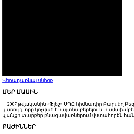
Վերադառնալ սկիզբ
ՄԵՐ ՄԱՍԻՆ
2007 թվականին «Ֆլեշ» ՍՊԸ հիմնադիր Բարսեղ Բե
կառույց, որը կոչված է հայտնաբերելու և համախ
կյանքի տարբեր բնագավառներում վստահորեն հանդ
ԲԱԺԻՆՆԵՐ