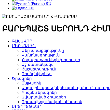
RU
EN
ԲԱՐԵՊԱՇՏ ՍԵՐՈՒՆԴ ՀԻ
ԳԼԽԱՎՈՐ
ՄԵՐ ՄԱՍԻՆ
Մեր առաքելությունը
Կանոնադրություն
Հոգաբարձուների խորհուրդ
Աշխատակազմ
Հաշվետվություն
Գործընկերներ
Ծրագրեր
Ընթացիկ
Ազգային արժեքների պահպանում և տարա
Բիզնես ծրագրեր
Ավարտված ծրագրեր
Գիտավերլուծական կենտրոն
ՄՐՑՈՒՅԹՆԵՐ