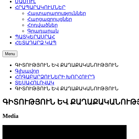
ՄԱՄՈՒԼ
ՀՐԱՊԱՐԱԿՈՒՄՆԵՐ
Հայտարարություններ
Հարցազրույցներ
Հոդվածներ
Գրադարան
ՊԱՏԿԵՐԱՍՐԱՀ
ՀԵՏԱԴԱՐՁ ԿԱՊ
Menu
ԳԻՏՈՒԹՅՈՒՆ ԵՎ ՔԱՂԱՔԱԿԱՆՈՒԹՅՈՒՆ
Գլխավոր
ՀՈԳԱԲԱՐՁՈՒՆԵՐԻ ԽՈՐՀՈՒՐԴ
ՏԵՍԱՀՈԼՈՎԱԿ
ԳԻՏՈՒԹՅՈՒՆ ԵՎ ՔԱՂԱՔԱԿԱՆՈՒԹՅՈՒՆ
ԳԻՏՈՒԹՅՈՒՆ ԵՎ ՔԱՂԱՔԱԿԱՆՈՒԹ
Media