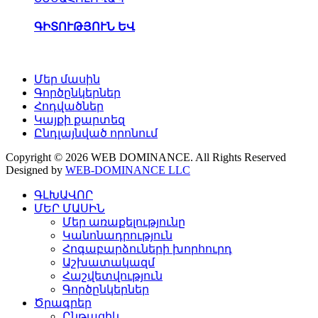
ԳԻՏՈՒԹՅՈՒՆ ԵՎ
Մեր մասին
Գործընկերներ
Հոդվածներ
Կայքի քարտեզ
Ընդլայնված որոնում
Copyright © 2026 WEB DOMINANCE. All Rights Reserved
Designed by
WEB-DOMINANCE LLC
ԳԼԽԱՎՈՐ
ՄԵՐ ՄԱՍԻՆ
Մեր առաքելությունը
Կանոնադրություն
Հոգաբարձուների խորհուրդ
Աշխատակազմ
Հաշվետվություն
Գործընկերներ
Ծրագրեր
Ընթացիկ