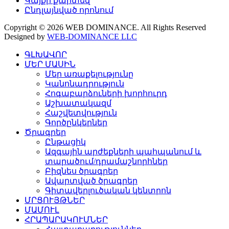
Կայքի քարտեզ
Ընդլայնված որոնում
Copyright © 2026 WEB DOMINANCE. All Rights Reserved
Designed by
WEB-DOMINANCE LLC
ԳԼԽԱՎՈՐ
ՄԵՐ ՄԱՍԻՆ
Մեր առաքելությունը
Կանոնադրություն
Հոգաբարձուների խորհուրդ
Աշխատակազմ
Հաշվետվություն
Գործընկերներ
Ծրագրեր
Ընթացիկ
Ազգային արժեքների պահպանում և
տարածում/դրամաշնորհներ
Բիզնես ծրագրեր
Ավարտված ծրագրեր
Գիտավերլուծական կենտրոն
ՄՐՑՈՒՅԹՆԵՐ
ՄԱՄՈՒԼ
ՀՐԱՊԱՐԱԿՈՒՄՆԵՐ