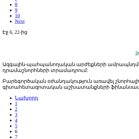
8
9
10
Next
Էջ 6, 22-ից
2
Ազգային-պահպանողական արժեքների ամրապնդմա
դրամաշնորհների տրամադրում:
Բարեգործական օժանդակություն առավել շնորհալ
գիտահետազոտական աշխատանքների ֆինանսավո
Նախորդ
1
2
3
4
5
6
7