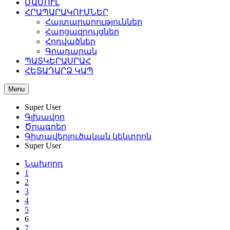
ՄԱՄՈՒԼ
ՀՐԱՊԱՐԱԿՈՒՄՆԵՐ
Հայտարարություններ
Հարցազրույցներ
Հոդվածներ
Գրադարան
ՊԱՏԿԵՐԱՍՐԱՀ
ՀԵՏԱԴԱՐՁ ԿԱՊ
Menu
Super User
Գլխավոր
Ծրագրեր
Գիտավերլուծական կենտրոն
Super User
Նախորդ
1
2
3
4
5
6
7