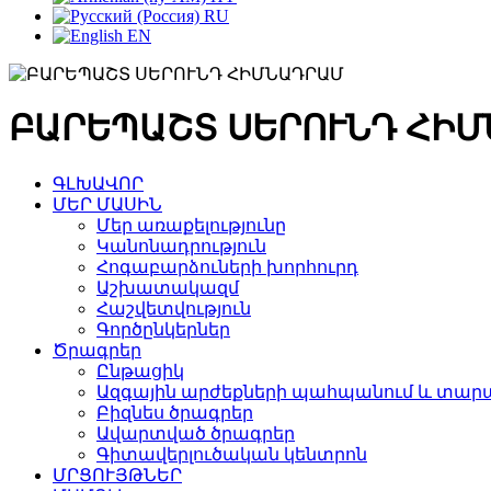
RU
EN
ԲԱՐԵՊԱՇՏ ՍԵՐՈՒՆԴ ՀԻ
ԳԼԽԱՎՈՐ
ՄԵՐ ՄԱՍԻՆ
Մեր առաքելությունը
Կանոնադրություն
Հոգաբարձուների խորհուրդ
Աշխատակազմ
Հաշվետվություն
Գործընկերներ
Ծրագրեր
Ընթացիկ
Ազգային արժեքների պահպանում և տարա
Բիզնես ծրագրեր
Ավարտված ծրագրեր
Գիտավերլուծական կենտրոն
ՄՐՑՈՒՅԹՆԵՐ