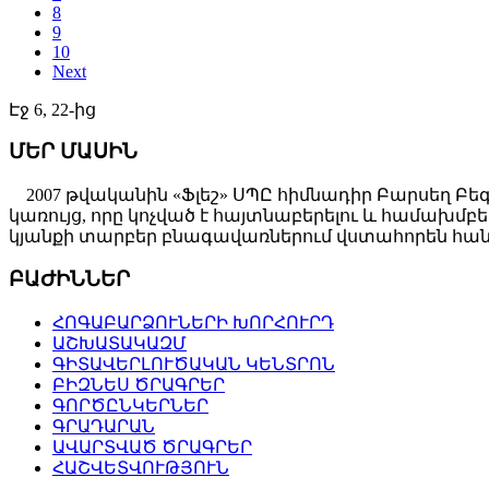
8
9
10
Next
Էջ 6, 22-ից
ՄԵՐ ՄԱՍԻՆ
2007 թվականին «Ֆլեշ» ՍՊԸ հիմնադիր Բարսեղ Բե
կառույց, որը կոչված է հայտնաբերելու և համախ
կյանքի տարբեր բնագավառներում վստահորեն հանդ
ԲԱԺԻՆՆԵՐ
ՀՈԳԱԲԱՐՁՈՒՆԵՐԻ ԽՈՐՀՈՒՐԴ
ԱՇԽԱՏԱԿԱԶՄ
ԳԻՏԱՎԵՐԼՈՒԾԱԿԱՆ ԿԵՆՏՐՈՆ
ԲԻԶՆԵՍ ԾՐԱԳՐԵՐ
ԳՈՐԾԸՆԿԵՐՆԵՐ
ԳՐԱԴԱՐԱՆ
ԱՎԱՐՏՎԱԾ ԾՐԱԳՐԵՐ
ՀԱՇՎԵՏՎՈՒԹՅՈՒՆ