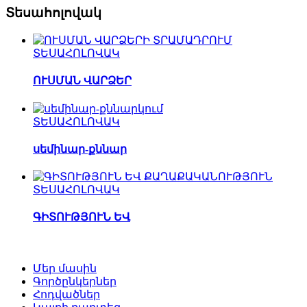
Տեսահոլովակ
ՏԵՍԱՀՈԼՈՎԱԿ
ՈՒՍՄԱՆ ՎԱՐՁԵՐ
ՏԵՍԱՀՈԼՈՎԱԿ
սեմինար-քննար
ՏԵՍԱՀՈԼՈՎԱԿ
ԳԻՏՈՒԹՅՈՒՆ ԵՎ
Մեր մասին
Գործընկերներ
Հոդվածներ