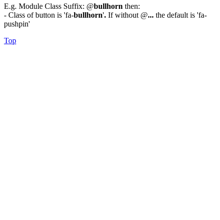
E.g. Module Class Suffix: @
bullhorn
then:
- Class of button is 'fa-
bullhorn
'
.
If without @
...
the default is 'fa-
pushpin'
Top