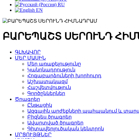
RU
EN
ԲԱՐԵՊԱՇՏ ՍԵՐՈՒՆԴ ՀԻ
ԳԼԽԱՎՈՐ
ՄԵՐ ՄԱՍԻՆ
Մեր առաքելությունը
Կանոնադրություն
Հոգաբարձուների խորհուրդ
Աշխատակազմ
Հաշվետվություն
Գործընկերներ
Ծրագրեր
Ընթացիկ
Ազգային արժեքների պահպանում և տարա
Բիզնես ծրագրեր
Ավարտված ծրագրեր
Գիտավերլուծական կենտրոն
ՄՐՑՈՒՅԹՆԵՐ