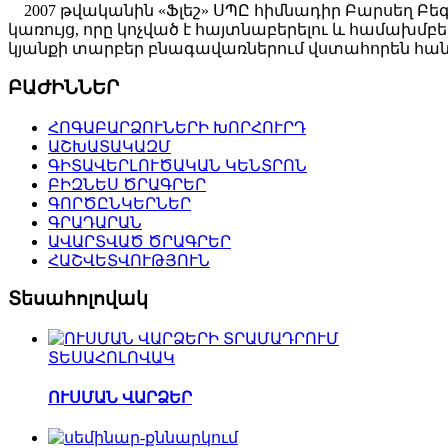
2007 թվականին «Ֆլեշ» ՍՊԸ հիմնադիր Բարսեղ Բե
կառույց, որը կոչված է հայտնաբերելու և համախ
կյանքի տարբեր բնագավառներում վստահորեն հանդ
ԲԱԺԻՆՆԵՐ
ՀՈԳԱԲԱՐՁՈՒՆԵՐԻ ԽՈՐՀՈՒՐԴ
ԱՇԽԱՏԱԿԱԶՄ
ԳԻՏԱՎԵՐԼՈՒԾԱԿԱՆ ԿԵՆՏՐՈՆ
ԲԻԶՆԵՍ ԾՐԱԳՐԵՐ
ԳՈՐԾԸՆԿԵՐՆԵՐ
ԳՐԱԴԱՐԱՆ
ԱՎԱՐՏՎԱԾ ԾՐԱԳՐԵՐ
ՀԱՇՎԵՏՎՈՒԹՅՈՒՆ
Տեսահոլովակ
ՏԵՍԱՀՈԼՈՎԱԿ
ՈՒՍՄԱՆ ՎԱՐՁԵՐ