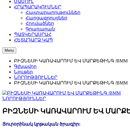
ՄԱՄՈՒԼ
ՀՐԱՊԱՐԱԿՈՒՄՆԵՐ
Հայտարարություններ
Հարցազրույցներ
Հոդվածներ
Գրադարան
ՊԱՏԿԵՐԱՍՐԱՀ
ՀԵՏԱԴԱՐՁ ԿԱՊ
Menu
ԲԻԶՆԵՍԻ ԿԱՌԱՎԱՐՈՒՄ ԵՎ ՄԱՐՔԵԹԻՆԳ /BMM
Գլխավոր
Նյութեր
ՆՈՐՈՒԹՅՈՒՆՆԵՐ
ԲԻԶՆԵՍԻ ԿԱՌԱՎԱՐՈՒՄ ԵՎ ՄԱՐՔԵԹԻՆԳ /BMM
ՆՈՐՈՒԹՅՈՒՆՆԵՐ
ԲԻԶՆԵՍԻ ԿԱՌԱՎԱՐՈՒՄ ԵՎ ՄԱՐՔ
Յուրօրինակ կրթական ծրագիր: