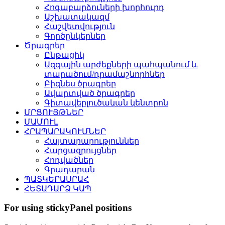
Հոգաբարձուների խորհուրդ
Աշխատակազմ
Հաշվետվություն
Գործընկերներ
Ծրագրեր
Ընթացիկ
Ազգային արժեքների պահպանում և
տարածում/դրամաշնորհներ
Բիզնես ծրագրեր
Ավարտված ծրագրեր
Գիտավերլուծական կենտրոն
ՄՐՑՈՒՅԹՆԵՐ
ՄԱՄՈՒԼ
ՀՐԱՊԱՐԱԿՈՒՄՆԵՐ
Հայտարարություններ
Հարցազրույցներ
Հոդվածներ
Գրադարան
ՊԱՏԿԵՐԱՍՐԱՀ
ՀԵՏԱԴԱՐՁ ԿԱՊ
For using stickyPanel positions