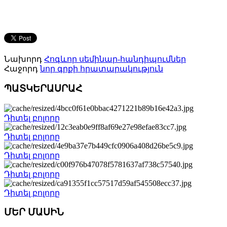
Նախորդ
Հոգևոր սեմինար-հանդիպումներ
Հաջորդ
նոր գրքի հրատարակություն
ՊԱՏԿԵՐԱՍՐԱՀ
Դիտել բոլորը
Դիտել բոլորը
Դիտել բոլորը
Դիտել բոլորը
Դիտել բոլորը
ՄԵՐ ՄԱՍԻՆ