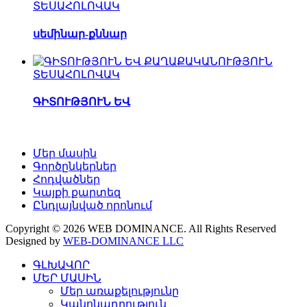
ՏԵՍԱՀՈԼՈՎԱԿ
սեմինար-քննար
ՏԵՍԱՀՈԼՈՎԱԿ
ԳԻՏՈՒԹՅՈՒՆ ԵՎ
Մեր մասին
Գործընկերներ
Հոդվածներ
Կայքի քարտեզ
Ընդլայնված որոնում
Copyright © 2026 WEB DOMINANCE. All Rights Reserved
Designed by
WEB-DOMINANCE LLC
ԳԼԽԱՎՈՐ
ՄԵՐ ՄԱՍԻՆ
Մեր առաքելությունը
Կանոնադրություն