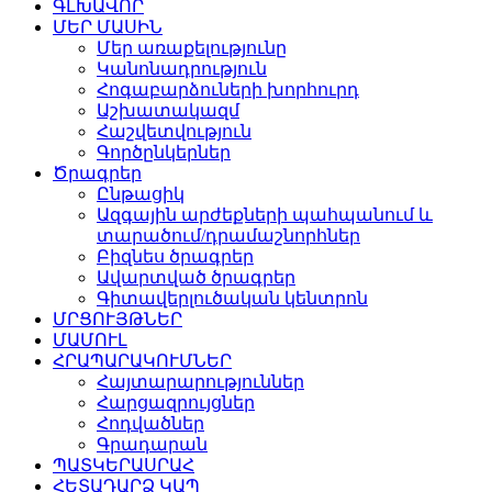
ԳԼԽԱՎՈՐ
ՄԵՐ ՄԱՍԻՆ
Մեր առաքելությունը
Կանոնադրություն
Հոգաբարձուների խորհուրդ
Աշխատակազմ
Հաշվետվություն
Գործընկերներ
Ծրագրեր
Ընթացիկ
Ազգային արժեքների պահպանում և
տարածում/դրամաշնորհներ
Բիզնես ծրագրեր
Ավարտված ծրագրեր
Գիտավերլուծական կենտրոն
ՄՐՑՈՒՅԹՆԵՐ
ՄԱՄՈՒԼ
ՀՐԱՊԱՐԱԿՈՒՄՆԵՐ
Հայտարարություններ
Հարցազրույցներ
Հոդվածներ
Գրադարան
ՊԱՏԿԵՐԱՍՐԱՀ
ՀԵՏԱԴԱՐՁ ԿԱՊ