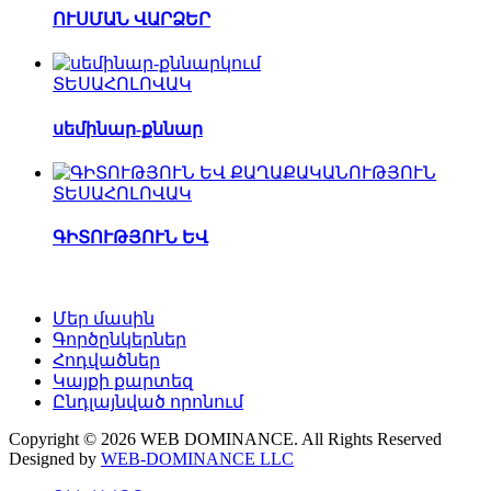
ՈՒՍՄԱՆ ՎԱՐՁԵՐ
ՏԵՍԱՀՈԼՈՎԱԿ
սեմինար-քննար
ՏԵՍԱՀՈԼՈՎԱԿ
ԳԻՏՈՒԹՅՈՒՆ ԵՎ
Մեր մասին
Գործընկերներ
Հոդվածներ
Կայքի քարտեզ
Ընդլայնված որոնում
Copyright © 2026 WEB DOMINANCE. All Rights Reserved
Designed by
WEB-DOMINANCE LLC