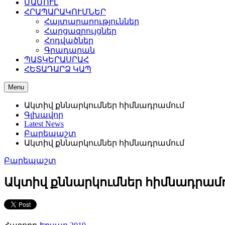
ՄԱՄՈՒԼ
ՀՐԱՊԱՐԱԿՈՒՄՆԵՐ
Հայտարարություններ
Հարցազրույցներ
Հոդվածներ
Գրադարան
ՊԱՏԿԵՐԱՍՐԱՀ
ՀԵՏԱԴԱՐՁ ԿԱՊ
Menu
Ակտիվ քննարկումներ հիմնադրամում
Գլխավոր
Latest News
Բարեպաշտ
Ակտիվ քննարկումներ հիմնադրամում
Բարեպաշտ
Ակտիվ քննարկումներ հիմնադրամ