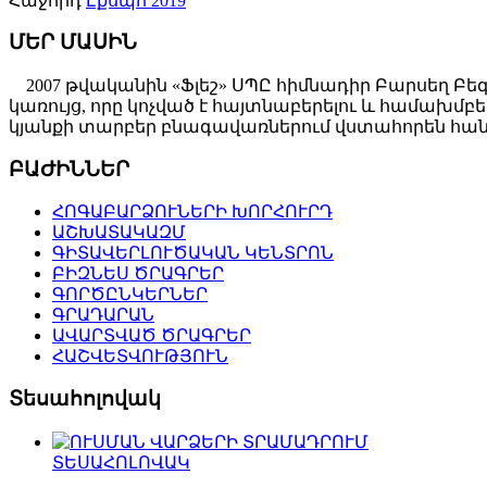
Հաջորդ
Էքսպո 2019
ՄԵՐ ՄԱՍԻՆ
2007 թվականին «Ֆլեշ» ՍՊԸ հիմնադիր Բարսեղ Բե
կառույց, որը կոչված է հայտնաբերելու և համախ
կյանքի տարբեր բնագավառներում վստահորեն հանդ
ԲԱԺԻՆՆԵՐ
ՀՈԳԱԲԱՐՁՈՒՆԵՐԻ ԽՈՐՀՈՒՐԴ
ԱՇԽԱՏԱԿԱԶՄ
ԳԻՏԱՎԵՐԼՈՒԾԱԿԱՆ ԿԵՆՏՐՈՆ
ԲԻԶՆԵՍ ԾՐԱԳՐԵՐ
ԳՈՐԾԸՆԿԵՐՆԵՐ
ԳՐԱԴԱՐԱՆ
ԱՎԱՐՏՎԱԾ ԾՐԱԳՐԵՐ
ՀԱՇՎԵՏՎՈՒԹՅՈՒՆ
Տեսահոլովակ
ՏԵՍԱՀՈԼՈՎԱԿ