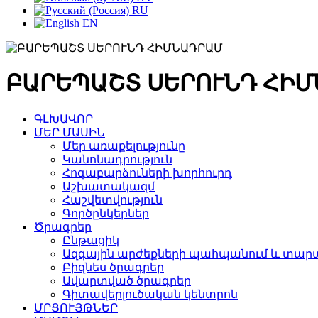
RU
EN
ԲԱՐԵՊԱՇՏ ՍԵՐՈՒՆԴ ՀԻ
ԳԼԽԱՎՈՐ
ՄԵՐ ՄԱՍԻՆ
Մեր առաքելությունը
Կանոնադրություն
Հոգաբարձուների խորհուրդ
Աշխատակազմ
Հաշվետվություն
Գործընկերներ
Ծրագրեր
Ընթացիկ
Ազգային արժեքների պահպանում և տարա
Բիզնես ծրագրեր
Ավարտված ծրագրեր
Գիտավերլուծական կենտրոն
ՄՐՑՈՒՅԹՆԵՐ