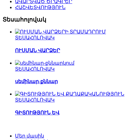
ԱՎԱՐՏՎԱԾ ԾՐԱԳՐԵՐ
ՀԱՇՎԵՏՎՈՒԹՅՈՒՆ
Տեսահոլովակ
ՏԵՍԱՀՈԼՈՎԱԿ
ՈՒՍՄԱՆ ՎԱՐՁԵՐ
ՏԵՍԱՀՈԼՈՎԱԿ
սեմինար-քննար
ՏԵՍԱՀՈԼՈՎԱԿ
ԳԻՏՈՒԹՅՈՒՆ ԵՎ
Մեր մասին