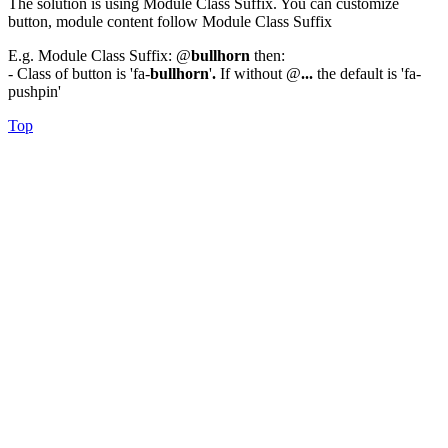
The solution is using Module Class Suffix. You can customize
button, module content follow Module Class Suffix
E.g. Module Class Suffix: @
bullhorn
then:
- Class of button is 'fa-
bullhorn
'
.
If without @
...
the default is 'fa-
pushpin'
Top