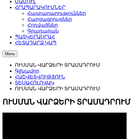
ՄԱՄՈՒԼ
ՀՐԱՊԱՐԱԿՈՒՄՆԵՐ
Հայտարարություններ
Հարցազրույցներ
Հոդվածներ
Գրադարան
ՊԱՏԿԵՐԱՍՐԱՀ
ՀԵՏԱԴԱՐՁ ԿԱՊ
Menu
ՈՒՍՄԱՆ ՎԱՐՁԵՐԻ ՏՐԱՄԱԴՐՈՒՄ
Գլխավոր
ՀԱՇՎԵՏՎՈՒԹՅՈՒՆ
ՏԵՍԱՀՈԼՈՎԱԿ
ՈՒՍՄԱՆ ՎԱՐՁԵՐԻ ՏՐԱՄԱԴՐՈՒՄ
ՈՒՍՄԱՆ ՎԱՐՁԵՐԻ ՏՐԱՄԱԴՐՈՒՄ