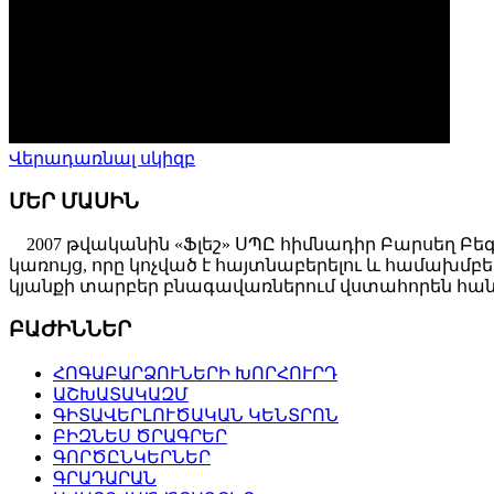
Վերադառնալ սկիզբ
ՄԵՐ ՄԱՍԻՆ
2007 թվականին «Ֆլեշ» ՍՊԸ հիմնադիր Բարսեղ Բե
կառույց, որը կոչված է հայտնաբերելու և համախ
կյանքի տարբեր բնագավառներում վստահորեն հանդ
ԲԱԺԻՆՆԵՐ
ՀՈԳԱԲԱՐՁՈՒՆԵՐԻ ԽՈՐՀՈՒՐԴ
ԱՇԽԱՏԱԿԱԶՄ
ԳԻՏԱՎԵՐԼՈՒԾԱԿԱՆ ԿԵՆՏՐՈՆ
ԲԻԶՆԵՍ ԾՐԱԳՐԵՐ
ԳՈՐԾԸՆԿԵՐՆԵՐ
ԳՐԱԴԱՐԱՆ