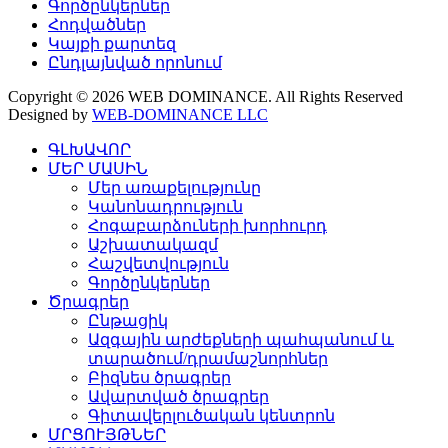
Գործընկերներ
Հոդվածներ
Կայքի քարտեզ
Ընդլայնված որոնում
Copyright © 2026 WEB DOMINANCE. All Rights Reserved
Designed by
WEB-DOMINANCE LLC
ԳԼԽԱՎՈՐ
ՄԵՐ ՄԱՍԻՆ
Մեր առաքելությունը
Կանոնադրություն
Հոգաբարձուների խորհուրդ
Աշխատակազմ
Հաշվետվություն
Գործընկերներ
Ծրագրեր
Ընթացիկ
Ազգային արժեքների պահպանում և
տարածում/դրամաշնորհներ
Բիզնես ծրագրեր
Ավարտված ծրագրեր
Գիտավերլուծական կենտրոն
ՄՐՑՈՒՅԹՆԵՐ