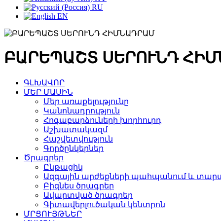
RU
EN
ԲԱՐԵՊԱՇՏ ՍԵՐՈՒՆԴ ՀԻ
ԳԼԽԱՎՈՐ
ՄԵՐ ՄԱՍԻՆ
Մեր առաքելությունը
Կանոնադրություն
Հոգաբարձուների խորհուրդ
Աշխատակազմ
Հաշվետվություն
Գործընկերներ
Ծրագրեր
Ընթացիկ
Ազգային արժեքների պահպանում և տարա
Բիզնես ծրագրեր
Ավարտված ծրագրեր
Գիտավերլուծական կենտրոն
ՄՐՑՈՒՅԹՆԵՐ