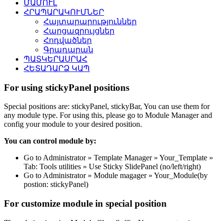
ՄԱՄՈՒԼ
ՀՐԱՊԱՐԱԿՈՒՄՆԵՐ
Հայտարարություններ
Հարցազրույցներ
Հոդվածներ
Գրադարան
ՊԱՏԿԵՐԱՍՐԱՀ
ՀԵՏԱԴԱՐՁ ԿԱՊ
For using stickyPanel positions
Special positions are: stickyPanel, stickyBar, You can use them for
any module type. For using this, please go to Module Manager and
config your module to your desired position.
You can control module by:
Go to Administrator » Template Manager » Your_Template »
Tab: Tools utilities » Use Sticky SlidePanel (no/left/right)
Go to Administrator » Module magager » Your_Module(by
postion: stickyPanel)
For customize module in special position